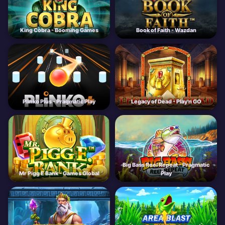
King Cobra - Booming Games
Book of Faith - Wazdan
Plinko Plus - Pragmatic Play
Legacy of Dead - Play'n GO
Big Bass Reel Repeat - Pragmatic
Mr Pigg E Bank - Games Global
Play