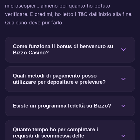
microscopici... almeno per quanto ho potuto
verificare. E credimi, ho letto i T&C dall'inizio alla fine.
Qualcuno deve pur farlo.
Come funziona il bonus di benvenuto su
Bizzo Casino?
Il bonus prevede un match del 100% fino a 250€
sul primo deposito, più 100 giri gratuiti distribuiti
Quali metodi di pagamento posso
utilizzare per depositare e prelevare?
nell'arco di 5 giorni consecutivi (20 al giorno). Per
attivarlo serve un deposito minimo di 20€, e
Per i depositi sono disponibili Visa, Mastercard,
l'intero importo bonus va scommesso 40 volte
Skrill e Bitcoin. I prelievi supportano gli stessi
Esiste un programma fedeltà su Bizzo?
entro 30 giorni. Hai 5 giorni di tempo
canali: carte bancarie (1-3 giorni lavorativi),
dall'iscrizione per effettuare il deposito
portafogli elettronici come Skrill (entro 24 ore) e
Certamente. Il sistema VIP si articola in diversi
qualificante.
criptovalute con tempi record di 15-60 minuti.
livelli, dalla Bronzo fino alla prestigiosa
Quanto tempo ho per completare i
requisiti di scommessa delle
L'importo minimo per ogni operazione è fissato a
Leggenda. Ogni tier garantisce cashback