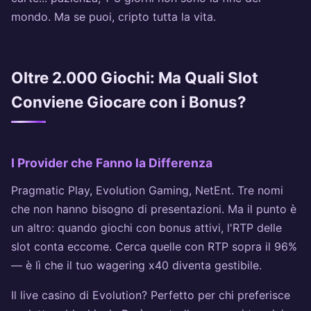
mondo. Ma se puoi, cripto tutta la vita.
Oltre 2.000 Giochi: Ma Quali Slot
Conviene Giocare con i Bonus?
I Provider che Fanno la Differenza
Pragmatic Play, Evolution Gaming, NetEnt. Tre nomi
che non hanno bisogno di presentazioni. Ma il punto è
un altro: quando giochi con bonus attivi, l'RTP delle
slot conta eccome. Cerca quelle con RTP sopra il 96%
— è lì che il tuo wagering x40 diventa gestibile.
Il live casino di Evolution? Perfetto per chi preferisce