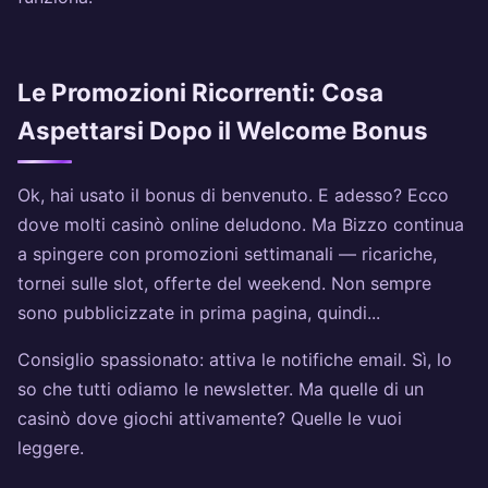
Le Promozioni Ricorrenti: Cosa
Aspettarsi Dopo il Welcome Bonus
Ok, hai usato il bonus di benvenuto. E adesso? Ecco
dove molti casinò online deludono. Ma Bizzo continua
a spingere con promozioni settimanali — ricariche,
tornei sulle slot, offerte del weekend. Non sempre
sono pubblicizzate in prima pagina, quindi...
Consiglio spassionato: attiva le notifiche email. Sì, lo
so che tutti odiamo le newsletter. Ma quelle di un
casinò dove giochi attivamente? Quelle le vuoi
leggere.