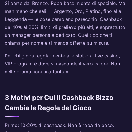
Si parte dal Bronzo. Roba base, niente di speciale. Ma
man mano che sali — Argento, Oro, Platino, fino alla
Leggenda — le cose cambiano parecchio. Cashback
dal 10% al 20%, limiti di prelievo più alti, e soprattutto
un manager personale dedicato. Quel tipo che ti
chiama per nome e ti manda offerte su misura.
Per chi gioca regolarmente alle slot o al live casino, il
VIP program è dove si nasconde il vero valore. Non
nelle promozioni una tantum.
3 Motivi per Cui il Cashback Bizzo
Cambia le Regole del Gioco
Primo: 10-20% di cashback. Non è roba da poco.