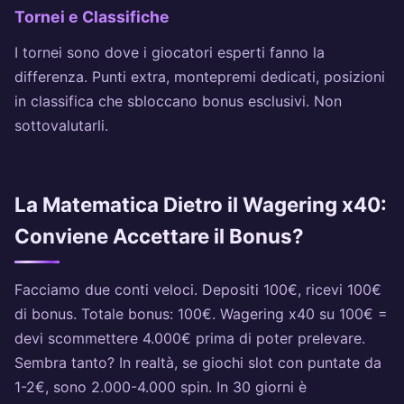
Tornei e Classifiche
I tornei sono dove i giocatori esperti fanno la
differenza. Punti extra, montepremi dedicati, posizioni
in classifica che sbloccano bonus esclusivi. Non
sottovalutarli.
La Matematica Dietro il Wagering x40:
Conviene Accettare il Bonus?
Facciamo due conti veloci. Depositi 100€, ricevi 100€
di bonus. Totale bonus: 100€. Wagering x40 su 100€ =
devi scommettere 4.000€ prima di poter prelevare.
Sembra tanto? In realtà, se giochi slot con puntate da
1-2€, sono 2.000-4.000 spin. In 30 giorni è