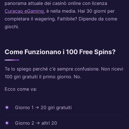
panorama attuale dei casinò online con licenza
Curaçao eGaming
, è nella media. Hai 30 giorni per
completare il wagering. Fattibile? Dipende da come
giochi.
Come Funzionano i 100 Free Spins?
Te lo spiego perché c'è sempre confusione. Non ricevi
100 giri gratuiti il primo giorno. No.
Ecco come va:
Giorno 1 → 20 giri gratuiti
Giorno 2 → altri 20