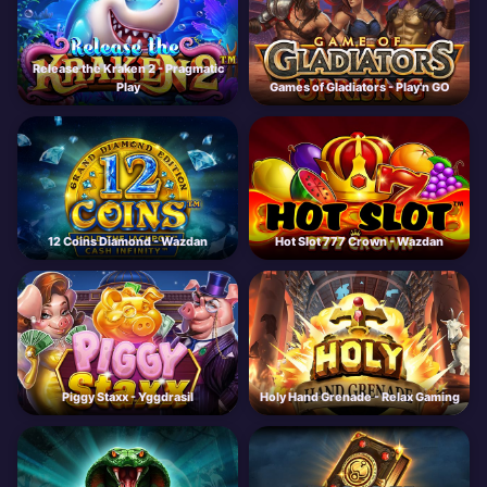
Release the Kraken 2 - Pragmatic
Play
Games of Gladiators - Play'n GO
12 Coins Diamond - Wazdan
Hot Slot 777 Crown - Wazdan
Piggy Staxx - Yggdrasil
Holy Hand Grenade - Relax Gaming