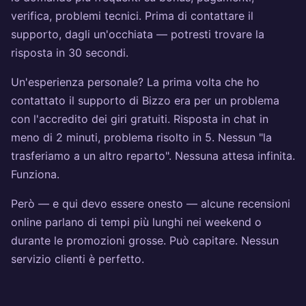
verifica, problemi tecnici. Prima di contattare il
supporto, dagli un'occhiata — potresti trovare la
risposta in 30 secondi.
Un'esperienza personale? La prima volta che ho
contattato il supporto di Bizzo era per un problema
con l'accredito dei giri gratuiti. Risposta in chat in
meno di 2 minuti, problema risolto in 5. Nessun "la
trasferiamo a un altro reparto". Nessuna attesa infinita.
Funziona.
Però — e qui devo essere onesto — alcune recensioni
online parlano di tempi più lunghi nei weekend o
durante le promozioni grosse. Può capitare. Nessun
servizio clienti è perfetto.