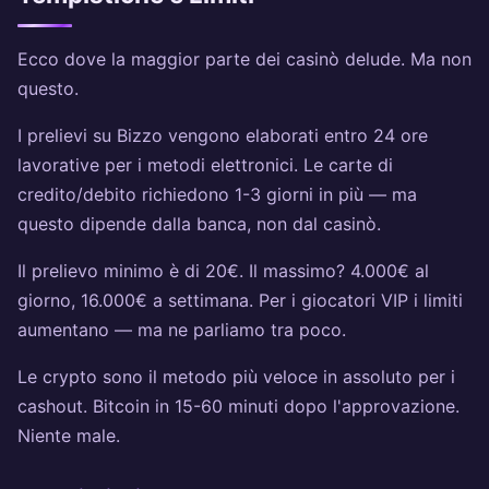
Ecco dove la maggior parte dei casinò delude. Ma non
questo.
I prelievi su Bizzo vengono elaborati entro 24 ore
lavorative per i metodi elettronici. Le carte di
credito/debito richiedono 1-3 giorni in più — ma
questo dipende dalla banca, non dal casinò.
Il prelievo minimo è di 20€. Il massimo? 4.000€ al
giorno, 16.000€ a settimana. Per i giocatori VIP i limiti
aumentano — ma ne parliamo tra poco.
Le crypto sono il metodo più veloce in assoluto per i
cashout. Bitcoin in 15-60 minuti dopo l'approvazione.
Niente male.