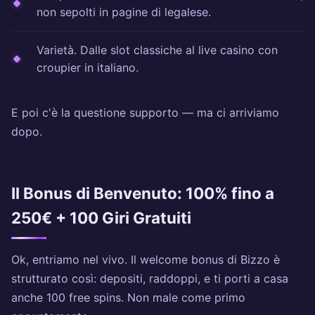
non sepolti in pagine di legalese.
Varietà. Dalle slot classiche al live casino con
croupier in italiano.
E poi c'è la questione supporto — ma ci arriviamo
dopo.
Il Bonus di Benvenuto: 100% fino a
250€ + 100 Giri Gratuiti
Ok, entriamo nel vivo. Il welcome bonus di Bizzo è
strutturato così: depositi, raddoppi, e ti porti a casa
anche 100 free spins. Non male come primo