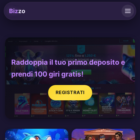
Biz
zo
Raddoppia il tuo primo deposito e
prendi 100 giri gratis!
REGISTRATI