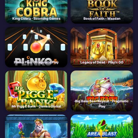
King Cobra - Booming Games
Book of Faith - Wazdan
Plinko Plus - Pragmatic Play
Legacy of Dead - Play'n GO
Big Bass Reel Repeat - Pragmatic
Mr Pigg E Bank - Games Global
Play