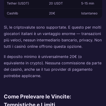
Tether (USDT)
20 USDT
5-15 min
Cashlib
20€
Istantaneo
Sì, le criptovalute sono supportate. E questo per molti
giocatori italiani è un vantaggio enorme — transazioni
più veloci, nessun intermediario bancario, privacy. Non
tutti i casinò online offrono questa opzione.
Il deposito minimo è universalmente 20€ (o
equivalente in crypto). Nessuna commissione da parte
del casinò, anche se il tuo provider di pagamento
potrebbe applicarne.
Come Prelevare le Vincite:
Tempistiche e Limiti