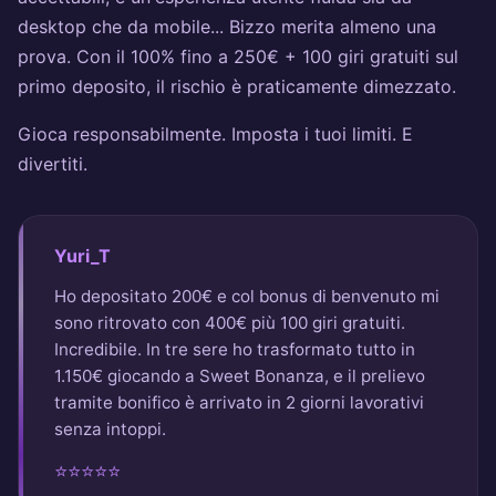
desktop che da mobile... Bizzo merita almeno una
prova. Con il 100% fino a 250€ + 100 giri gratuiti sul
primo deposito, il rischio è praticamente dimezzato.
Gioca responsabilmente. Imposta i tuoi limiti. E
divertiti.
Yuri_T
Ho depositato 200€ e col bonus di benvenuto mi
sono ritrovato con 400€ più 100 giri gratuiti.
Incredibile. In tre sere ho trasformato tutto in
1.150€ giocando a Sweet Bonanza, e il prelievo
tramite bonifico è arrivato in 2 giorni lavorativi
senza intoppi.
⭐⭐⭐⭐⭐