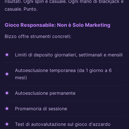
risultati. Ogni spin è casuale. Ogni mano di blackjack è
casuale. Punto.
Gioco Responsabile: Non è Solo Marketing
Bizzo offre strumenti concreti:
Limiti di deposito giornalieri, settimanali e mensili
Autoesclusione temporanea (da 1 giorno a 6
mesi)
Autoesclusione permanente
Promemoria di sessione
Test di autovalutazione sul gioco d'azzardo