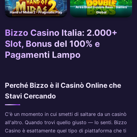
Area Blast Double Bass - Games
Hand of Midas 2 - Pragmatic Play
Global
Bizzo Casino Italia: 2.000+
Slot, Bonus del 100% e
Pagamenti Lampo
Perché Bizzo è il Casinò Online che
Stavi Cercando
C'è un momento in cui smetti di saltare da un casinò
all'altro. Quando trovi quello giusto — lo senti. Bizzo
Casino è esattamente quel tipo di piattaforma che ti