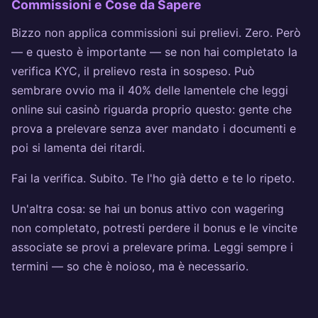
Commissioni e Cose da Sapere
Bizzo non applica commissioni sui prelievi. Zero. Però
— e questo è importante — se non hai completato la
verifica KYC, il prelievo resta in sospeso. Può
sembrare ovvio ma il 40% delle lamentele che leggi
online sui casinò riguarda proprio questo: gente che
prova a prelevare senza aver mandato i documenti e
poi si lamenta dei ritardi.
Fai la verifica. Subito. Te l'ho già detto e te lo ripeto.
Un'altra cosa: se hai un bonus attivo con wagering
non completato, potresti perdere il bonus e le vincite
associate se provi a prelevare prima. Leggi sempre i
termini — so che è noioso, ma è necessario.