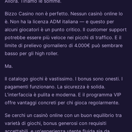
Allora. Tiriamo le somme.
Bizzo Casino non è perfetto. Nessun casinò online lo
è. Non ha la licenza ADM italiana — e questo per
alcuni giocatori è un punto critico. Il customer support
potrebbe essere più veloce nei picchi di traffico. E il
limite di prelievo giornaliero di 4.000€ può sembrare
basso per gli high roller.
Ma.
Il catalogo giochi è vastissimo. I bonus sono onesti. I
pagamenti funzionano. La sicurezza è solida.
L'interfaccia è pulita e moderna. E il programma VIP
offre vantaggi concreti per chi gioca regolarmente.
Se cerchi un casinò online con un buon equilibrio tra
varietà di giochi, bonus generosi con requisiti
accettabili, e un'esperienza utente fluida sia da