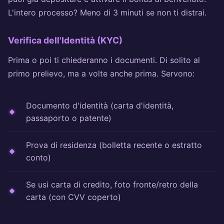
L'intero processo? Meno di 3 minuti se non ti distrai.
Verifica dell'Identità (KYC)
Prima o poi ti chiederanno i documenti. Di solito al
primo prelievo, ma a volte anche prima. Servono:
Documento d'identità (carta d'identità,
passaporto o patente)
Prova di residenza (bolletta recente o estratto
conto)
Se usi carta di credito, foto fronte/retro della
carta (con CVV coperto)