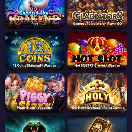
Release the Kraken 2 - Pragmatic
Play
Games of Gladiators - Play'n GO
12 Coins Diamond - Wazdan
Hot Slot 777 Crown - Wazdan
Piggy Staxx - Yggdrasil
Holy Hand Grenade - Relax Gaming