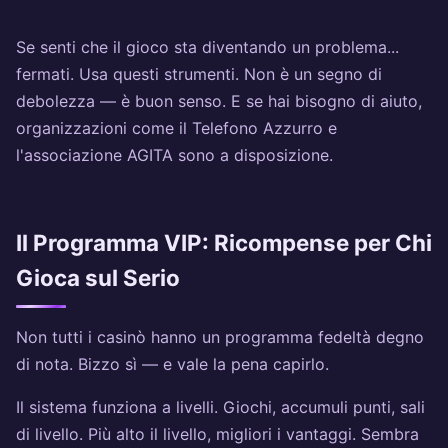
Se senti che il gioco sta diventando un problema...
fermati. Usa questi strumenti. Non è un segno di
debolezza — è buon senso. E se hai bisogno di aiuto,
organizzazioni come il Telefono Azzurro e
l'associazione AGITA sono a disposizione.
Il Programma VIP: Ricompense per Chi
Gioca sul Serio
Non tutti i casinò hanno un programma fedeltà degno
di nota. Bizzo sì — e vale la pena capirlo.
Il sistema funziona a livelli. Giochi, accumuli punti, sali
di livello. Più alto il livello, migliori i vantaggi. Sembra