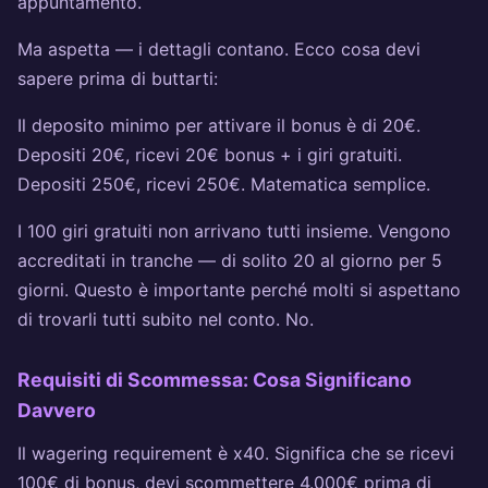
appuntamento.
Ma aspetta — i dettagli contano. Ecco cosa devi
sapere prima di buttarti:
Il deposito minimo per attivare il bonus è di 20€.
Depositi 20€, ricevi 20€ bonus + i giri gratuiti.
Depositi 250€, ricevi 250€. Matematica semplice.
I 100 giri gratuiti non arrivano tutti insieme. Vengono
accreditati in tranche — di solito 20 al giorno per 5
giorni. Questo è importante perché molti si aspettano
di trovarli tutti subito nel conto. No.
Requisiti di Scommessa: Cosa Significano
Davvero
Il wagering requirement è x40. Significa che se ricevi
100€ di bonus, devi scommettere 4.000€ prima di