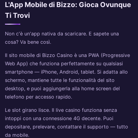
L'App Mobile di Bizzo: Gioca Ovunque
Ti Trovi
Non c'è un'app nativa da scaricare. E sapete una
cosa? Va bene così.
Il sito mobile di Bizzo Casino è una PWA (Progressive
Web App) che funziona perfettamente su qualsiasi
smartphone — iPhone, Android, tablet. Si adatta allo
schermo, mantiene tutte le funzionalità del sito
desktop, e puoi aggiungerla alla home screen del
telefono per accesso rapido.
Le slot girano lisce. Il live casino funziona senza
intoppi con una connessione 4G decente. Puoi
depositare, prelevare, contattare il supporto — tutto
da mobile.