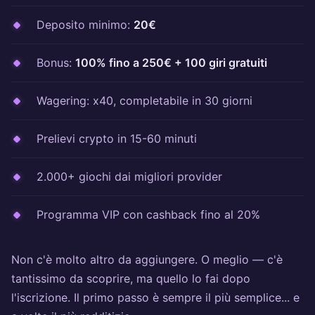
Deposito minimo:
20€
Bonus:
100% fino a 250€ + 100 giri gratuiti
Wagering: x40, completabile in 30 giorni
Prelievi crypto in 15-60 minuti
2.000+ giochi dai migliori provider
Programma VIP con cashback fino al 20%
Non c'è molto altro da aggiungere. O meglio — c'è
tantissimo da scoprire, ma quello lo fai dopo
l'iscrizione. Il primo passo è sempre il più semplice... e