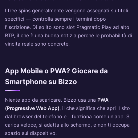
I free spins generalmente vengono assegnati su titoli
specifici — controlla sempre i termini dopo
l'iscrizione. Di solito sono slot Pragmatic Play ad alto
RTP, il che è una buona notizia perché le probabilità di
vincita reale sono concrete.
App Mobile o PWA? Giocare da
Smartphone su Bizzo
Niente app da scaricare. Bizzo usa una
PWA
(Progressive Web App)
, il che significa che apri il sito
dal browser del telefono e... funziona come un'app. Si
carica veloce, si adatta allo schermo, e non ti occupa
spazio sul dispositivo.