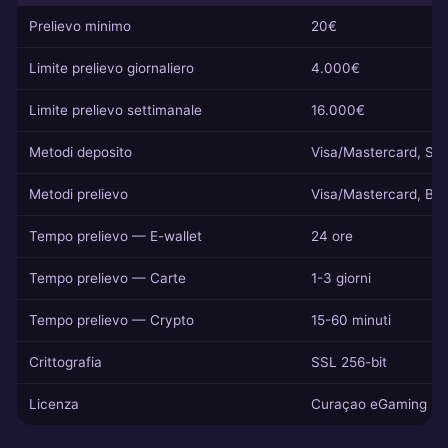
Prelievo minimo
20€
Limite prelievo giornaliero
4.000€
Limite prelievo settimanale
16.000€
Metodi deposito
Visa/Mastercard, Skril
Metodi prelievo
Visa/Mastercard, Bitco
Tempo prelievo — E-wallet
24 ore
Tempo prelievo — Carte
1-3 giorni
Tempo prelievo — Crypto
15-60 minuti
Crittografia
SSL 256-bit
Licenza
Curaçao eGaming