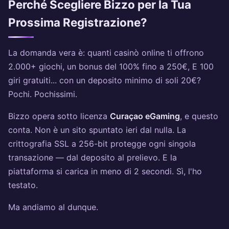
Perché Scegliere Bizzo per la Tua
Prossima Registrazione?
La domanda vera è: quanti casinò online ti offrono
2.000+ giochi, un bonus del 100% fino a 250€, E 100
giri gratuiti... con un deposito minimo di soli 20€?
Pochi. Pochissimi.
Bizzo opera sotto licenza
Curaçao eGaming
, e questo
conta. Non è un sito spuntato ieri dal nulla. La
crittografia SSL a 256-bit protegge ogni singola
transazione — dal deposito al prelievo. E la
piattaforma si carica in meno di 2 secondi. Sì, l'ho
testato.
Ma andiamo al dunque.