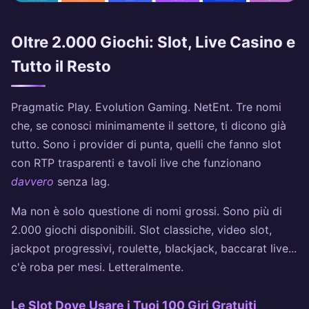
Oltre 2.000 Giochi: Slot, Live Casino e
Tutto il Resto
Pragmatic Play. Evolution Gaming. NetEnt. Tre nomi
che, se conosci minimamente il settore, ti dicono già
tutto. Sono i provider di punta, quelli che fanno slot
con RTP trasparenti e tavoli live che funzionano
davvero
senza lag.
Ma non è solo questione di nomi grossi. Sono più di
2.000 giochi disponibili. Slot classiche, video slot,
jackpot progressivi, roulette, blackjack, baccarat live...
c'è roba per mesi. Letteralmente.
Le Slot Dove Usare i Tuoi 100 Giri Gratuiti