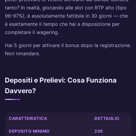
tanto? In realtà, giocando alle slot con RTP alto (tipo
96-97%), è assolutamente fattibile in 30 giorni — che
è esattamente il tempo che hai a disposizione per
completare il wagering.
Hai 5 giorni per attivare il bonus dopo la registrazione.
Non rimandare.
Depositi e Prelievi: Cosa Funziona
Davvero?
CARATTERISTICA
DETTAGLIO
DEPOSITO MINIMO
20€