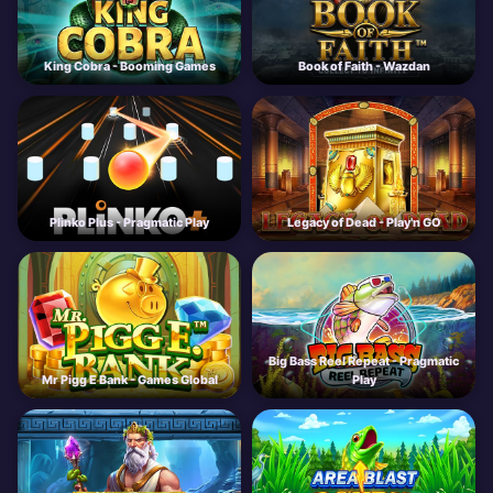
King Cobra - Booming Games
Book of Faith - Wazdan
Plinko Plus - Pragmatic Play
Legacy of Dead - Play'n GO
Big Bass Reel Repeat - Pragmatic
Mr Pigg E Bank - Games Global
Play