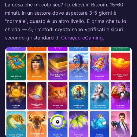
La cosa che mi colpisce? I prelievi in Bitcoin. 15-60
minuti. In un settore dove aspettare 3-5 giorni è
"normale", questo è un altro livello. E prima che tu lo
chieda — sì, i metodi crypto sono verificati e sicuri
secondo gli standard di
Curaçao eGaming
.