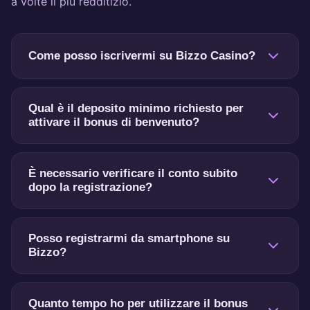
a volte il più redditizio.
Come posso iscrivermi su Bizzo Casino?
Il processo è semplice e veloce. Clicca sul
pulsante "Registrati", compila il modulo con i tuoi
Qual è il deposito minimo richiesto per
attivare il bonus di benvenuto?
dati personali (nome, email, data di nascita) e
crea una password sicura. L'intera procedura
Per sbloccare il bonus del 100% fino a 250€ più i
richiede circa 2-3 minuti.
100 Giri Gratuiti devi effettuare un deposito
È necessario verificare il conto subito
dopo la registrazione?
minimo di 20€. I free spins vengono accreditati
gradualmente: 20 giri al giorno per 5 giorni
No, puoi iniziare a giocare immediatamente.
consecutivi.
Tuttavia, la verifica dell'identità diventa
Posso registrarmi da smartphone su
Bizzo?
obbligatoria prima del primo prelievo: dovrai
caricare un documento d'identità e una prova di
Certamente. La piattaforma utilizza tecnologia
residenza. Il team di supporto elabora i
PWA (Progressive Web App), che garantisce
Quanto tempo ho per utilizzare il bonus
documenti entro 24 ore.